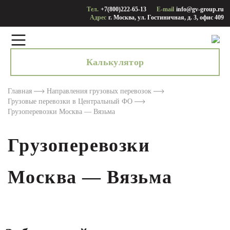
Тел.
+7(800)222-65-13
E-mail
info@gv-group.ru
Адрес
г. Москва, ул. Гостиничная, д. 3, офис 409
Калькулятор
Главная
Направления грузовых перевозок
Грузовые перевозки в Центральный ФО
Грузоперевозки Москва — Вязьма
Грузоперевозки
Москва — Вязьма