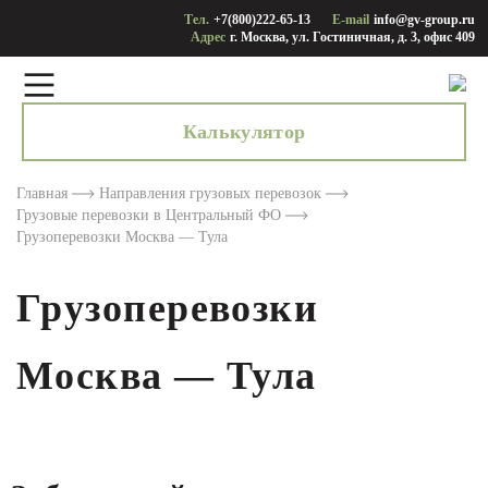
Тел.
+7(800)222-65-13
E-mail
info@gv-group.ru
Адрес
г. Москва, ул. Гостиничная, д. 3, офис 409
Калькулятор
Главная
Направления грузовых перевозок
Грузовые перевозки в Центральный ФО
Грузоперевозки Москва — Тула
Грузоперевозки
Москва — Тула