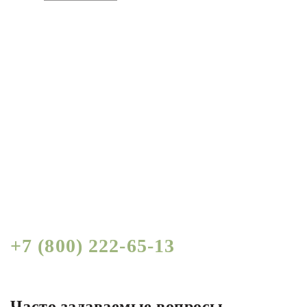
Получить СПЕЦИАЛЬНЫЕ
условия по логистике для
бизнеса от руководителя
Узнать, по телефону:
+7 (800) 222-65-13
Часто задаваемые вопросы