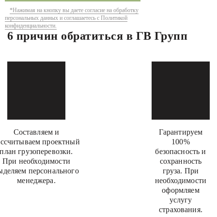
*Нажимая на кнопку вы даете согласие на обработку
персональных данных и соглашаетесь с Политикой
конфиденциальности.
6 причин обратиться в ГВ Групп
Составляем и
Гарантируем
ассчитываем проектный
100%
план грузоперевозки.
безопасность и
При необходимости
сохранность
ыделяем персонального
груза. При
менеджера.
необходимости
оформляем
услугу
страхования.