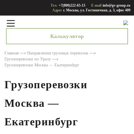
Тел.
+7(800)222-65-13
E-mail
info@gv-group.ru
Адрес
г. Москва, ул. Гостиничная, д. 3, офис 409
Калькулятор
Главная
Направления грузовых перевозок
Грузоперевозки по Уралу
Грузоперевозки Москва — Екатеринбург
Грузоперевозки
Москва —
Екатеринбург