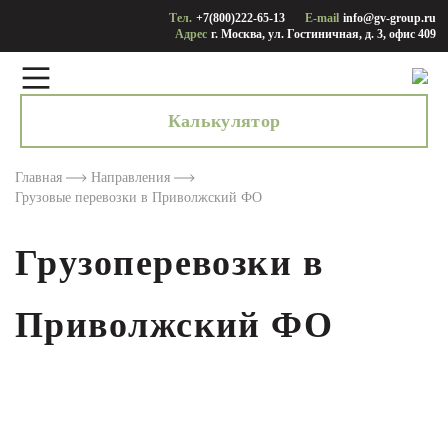
Тел.
+7(800)222-65-13
E-mail
info@gv-group.ru
Адрес
г. Москва, ул. Гостиничная, д. 3, офис 409
Калькулятор
Главная
Направления
Грузовые перевозки в Приволжский ФО
Грузоперевозки в
Приволжский ФО