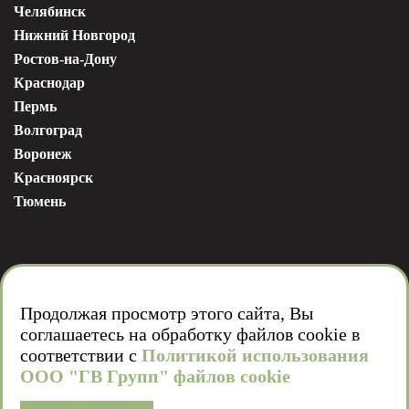
Челябинск
Нижний Новгород
Ростов-на-Дону
Краснодар
Пермь
Волгоград
Воронеж
Красноярск
Тюмень
Продолжая просмотр этого сайта, Вы
соглашаетесь на обработку файлов cookie в
Мы в соц. сетях
соответствии с
Политикой использования
ООО "ГВ Групп" файлов cookie