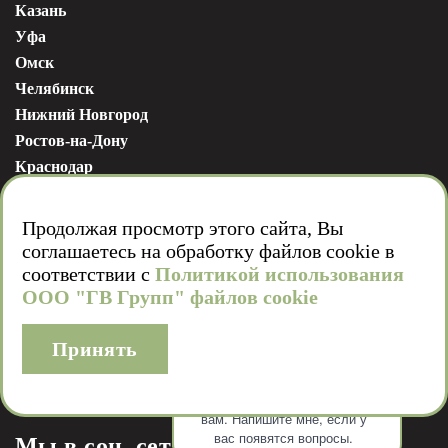
Казань
Уфа
Омск
Челябинск
Нижний Новгород
Ростов-на-Дону
Краснодар
Пермь
Волгоград
Продолжая просмотр этого сайта, Вы
Воронеж
соглашаетесь на обработку файлов cookie в
Красноярск
соответствии с
Политикой использования
ООО "ГВ Групп" файлов cookie
Тюмень
Сергей Тимошкин
Здравствуйте! Готов помочь
вам. Напишите мне, если у
вас появятся вопросы.
Мы в соц. сетях