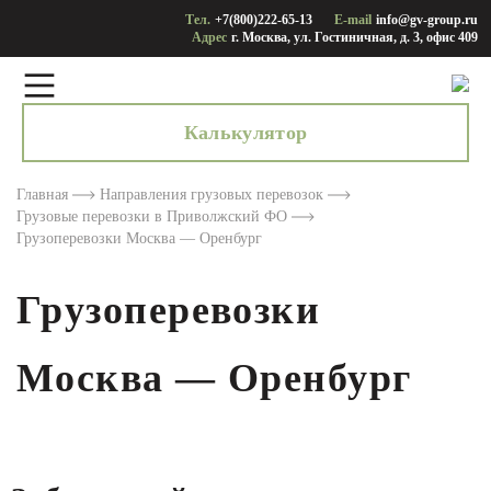
Тел.
+7(800)222-65-13
E-mail
info@gv-group.ru
Адрес
г. Москва, ул. Гостиничная, д. 3, офис 409
Калькулятор
Главная
Направления грузовых перевозок
Грузовые перевозки в Приволжский ФО
Грузоперевозки Москва — Оренбург
Грузоперевозки
Москва — Оренбург