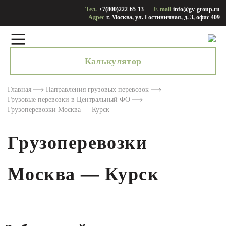
Тел.
+7(800)222-65-13
E-mail
info@gv-group.ru
Адрес
г. Москва, ул. Гостиничная, д. 3, офис 409
Калькулятор
Главная
Направления грузовых перевозок
Грузовые перевозки в Центральный ФО
Грузоперевозки Москва — Курск
Грузоперевозки
Москва — Курск