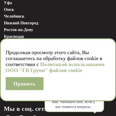
Уфа
Омск
Челябинск
Нижний Новгород
Ростов-на-Дону
Краснодар
Пермь
Волгоград
Продолжая просмотр этого сайта, Вы
Воронеж
соглашаетесь на обработку файлов cookie в
Красноярск
соответствии с
Политикой использования
ООО "ГВ Групп" файлов cookie
Тюмень
Сергей Тимошкин
Здравствуйте! Готов помочь
вам. Напишите мне, если у
вас появятся вопросы.
Мы в соц. сетях