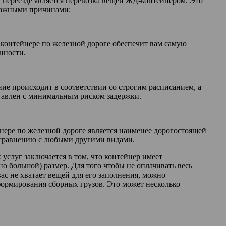
 переезде является перевозка вещей ЖД-контейнером. Это
 важными причинами:
 контейнере по железной дороге обеспечит вам самую
нности.
е происходит в соответствии со строгим расписанием, а
оставлен с минимальным риском задержки.
йнере по железной дороге является наименее дорогостоящей
 сравнению с любыми другими видами.
услуг заключается в том, что контейнер имеет
о большой) размер. Для того чтобы не оплачивать весь
вас не хватает вещей для его заполнения, можно
формирования сборных грузов. Это может несколько