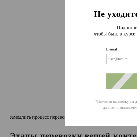
Не уходит
Подпишит
чтобы быть в курсе
E-mail
*Нажимая на кнопку вы да
данных и соглашаете
замедлить процесс перевозки, но станет прямой экономией 
Этапы перевозки вещей конте