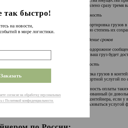
количества имущества при
обусловлено сразу тремя
е так быстро!
Надежность
Транспортировка грузов в
есь на новости,
высокую степень их сохра
 событий в мире логистики.
Соблюдение сроков
Железнодорожное сообщени
значит, ваш груз будет д
Стоимость
Перевозка грузов в конте
транспортной услугой по
Особенность оплаты таких 
фиксированный (и довольн
ете согласие на обработку персональных
объем контейнера, если у 
сь с Политикой конфиденциальности.
воспользоваться услугой 
средств.
йнером по России: