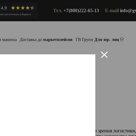
Тел.
+7(800)222-65-13
E-mail
info@g
я машина
Доставка до
маркетплейсов
ГВ Групп
Для юр. лиц
ом
 контейнером
C точки зрения логистик