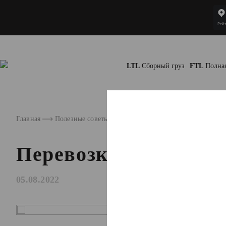
LTL
Сборный груз
FTL
Полна
Главная
Полезные советы
Перевозка вещей ж/д контейнер
Перевозка вещей ж/д
05.08.2022